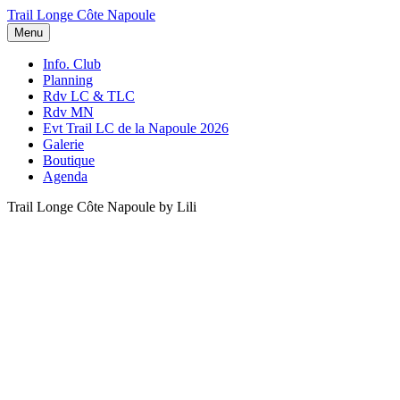
Trail Longe Côte Napoule
Menu
Info. Club
Planning
Rdv LC & TLC
Rdv MN
Evt Trail LC de la Napoule 2026
Galerie
Boutique
Agenda
Trail Longe Côte Napoule by Lili